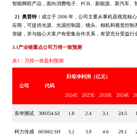
智能网联产品，面向消费电子、PCB、新能源、新汽车、
2）奥普特：
成立于 2006 年，公司主要从事机器视觉
应商，可提供光源、光源控制器、镜头、相机和视觉控制系
突破，并与核心大客户有密集合作关系，有望充分受益行
3
.1
产业链重点公司万
得一致预测
表1：万得一致盈利预测
归母净利润（亿元）
公司
代码
2024E
2025E
2026E
2024E
2
东华测试
300354.SZ
1.8
2.4
3.1
24.5
柯力传感
603662.SH
3.2
3.9
4.6
29.1