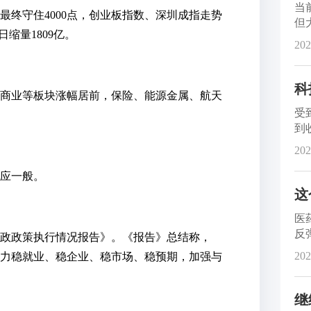
当
终守住4000点，创业板指数、深圳成指走势
但
日缩量1809亿。
股
202
科
商业等板块涨幅居前，保险、能源金属、航天
受
到
明
202
效应一般。
这
医
反
财政政策执行情况报告》。《报告》总结称，
大
202
着力稳就业、稳企业、稳市场、稳预期，加强与
继