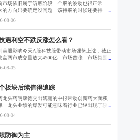
前市场依旧属于筑底阶段，个股的波动也很正常，
大的方向只要确定没问题，该持股的时候还要持
...
，不要因为短期波动而过度频繁
6-08-06
技遇利空不跌反涨怎么看？
到美股影响今天A股科技股带动市场强势上涨，截止
收盘两市成交量放大4500亿，市场普涨，市场氛围
...
显回暖。这个位置可以
6-08-05
个板块后续值得追踪
药龙头药明康德交出靓丽的中报带动创新药大面积
弹，龙头业绩的爆发可能意味着行业已经出现了较
...
的变化，后续如果药明康德持
6-08-04
续防御为主