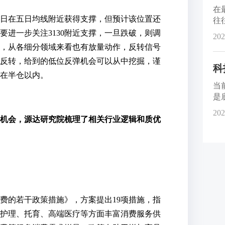
在
日在五日均线附近获得支撑，但预计该位置还
往
前
进一步关注3130附近支撑，一旦跌破，则调
202
，从各细分领域来看也有放量动作，反转信号
反转，给到的低位反弹机会可以从中挖掘，谨
科
在半仓以内。
当
是
指
202
机会，源达研究院梳理了相关行业逻辑和质优
费的若干政策措施》，方案提出19项措施，指
护理、托育、高端医疗等方面丰富消费服务供