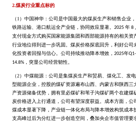
2.煤炭行业重点标的
（1）中国神华：
公司
是
中
国最大的煤炭生产和销售企业
，
铁路运输、港口航运全产业链，协同效应显著
。
年
2025
8
支付现金方式购买国家能源集团和西部能源持有的相关资
行业地位得到进一步巩固。煤炭价格探底回升，利好公司
化投资者回报与信心。公司持续推动降本增效，
年
2025
Q1
，突显公司经营韧性。
14.8%
（2）中煤能源：公司是集煤炭生产和贸易、煤化工、发
型能源企业，控股的煤矿资源遍布山西、内蒙古和陕西三
产资源储备优势，拥有里必煤矿和苇子沟煤矿两个在建煤
炭价格进入上行通道，公司有望深度获益。成本方面，公
煤成本显著下降，产业链一体化布局与降本增效构筑成本
支高峰过后为分红进一步创造空间，叠加央企市值管理要